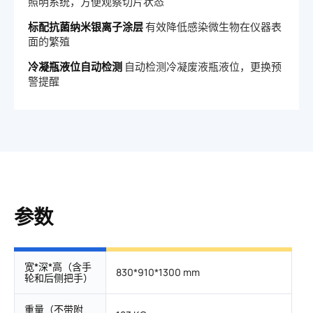
照明系统，方便观察切片状态
标配抗菌纳米银离子涂层
有效降低感染微生物在仪器表
面的繁殖
冷凝瓶液位自动检测
自动检测冷凝废液瓶液位，更换预
警提醒
参数
宽*深*高（含手
830*910*1300 mm
轮和后侧把手）
重量（不带附