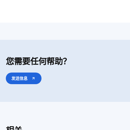
样本头可控温度
-10℃至-50℃
范围
样品回缩值
0-100 μm，5.0 μm增幅
最大样品尺寸
55mm*80mm
样品角度调节范
±8°
围
您需要任何帮助？
样品垂直行程
62±1 mm
样品水平行程
30±1 mm
发送信息
样本头/刀架/冷台/箱体可单独设置调
温度调节
节，可预设9组温度，一键设置