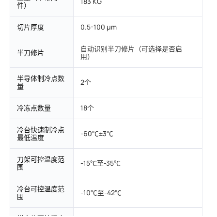
183 KG
件）
切片厚度
0.5-100 μm
自动识别半刀修片（可选择是否启
半刀修片
用）
半导体制冷点数
2个
量
冷冻点数量
18个
冷台快速制冷点
-60℃±3℃
最低温度
刀架可控温度范
-15℃至-35℃
围
冷台可控温度范
-10℃至-42℃
围