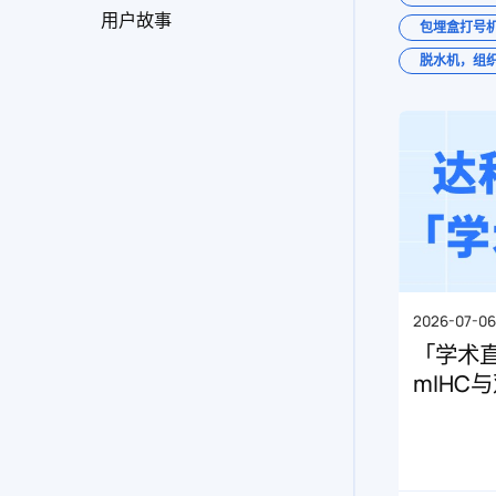
用户故事
包埋盒打号机
脱水机，组织
2026-07-0
「学术
mIHC
圆满落