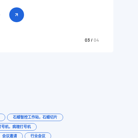
多
03 /
04
石蜡智控工作站，石蜡切片
打号机，病理打号机
会议邀请
行业会议