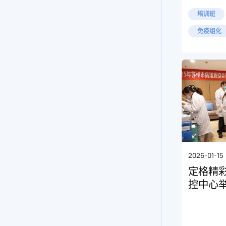
培训班
免疫组化
2026-01-15
定格精
控中心举
训班圆