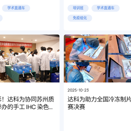
学术直通车
培训班
学术直通车
免疫组化
2025-10-23
彩！达科为协同苏州质
达科为助力全国冷冻制
办的手工 IHC 染色培
赛决赛
满落幕