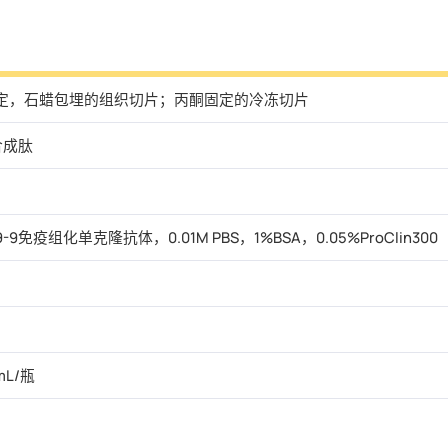
定，石蜡包埋的组织切片；丙酮固定的冷冻切片
9合成肽
9-9免疫组化单克隆抗体，0.01M PBS，1%BSA，0.05%ProClin300
mL/瓶