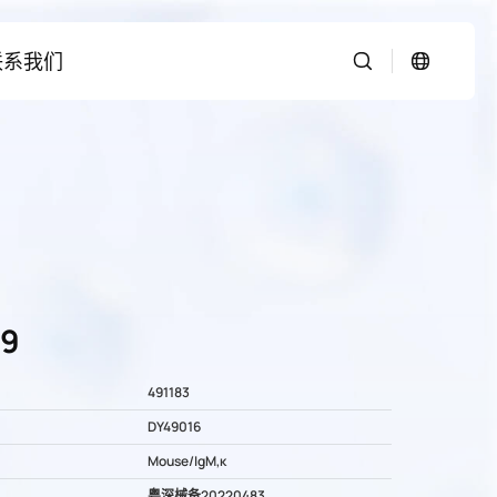
联系我们
-9
491183
DY49016
Mouse/IgM,κ
粤深械备20220483