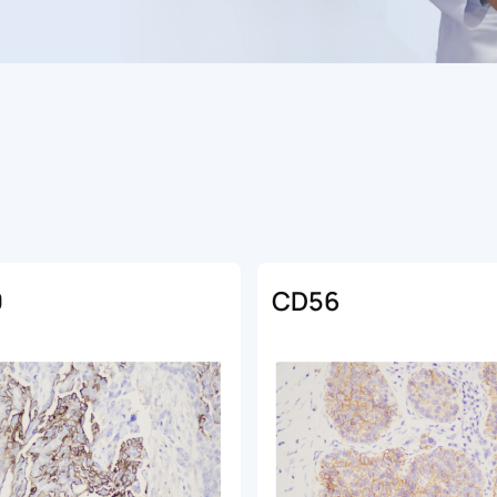
0
CD56